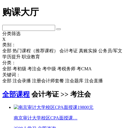
购课大厅
分类筛选
X
类别：
全部
热门课程（推荐课程）
会计考证
真账实操
公务员/军文
学历提升
职业教育
分类：
全部
考初级
考注会
考中级
考税务师
考CMA
关键词：
全部
注会录播
注册会计师套餐
注会题库
注会直播
全部课程
会计考证 >> 考注会
南京审计大学校区CPA面授课…