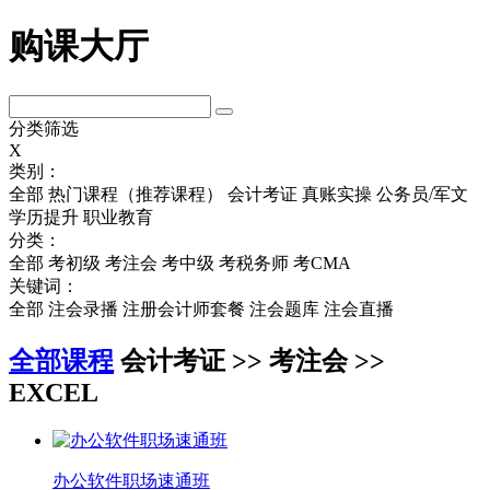
购课大厅
分类筛选
X
类别：
全部
热门课程（推荐课程）
会计考证
真账实操
公务员/军文
学历提升
职业教育
分类：
全部
考初级
考注会
考中级
考税务师
考CMA
关键词：
全部
注会录播
注册会计师套餐
注会题库
注会直播
全部课程
会计考证 >> 考注会 >>
EXCEL
办公软件职场速通班