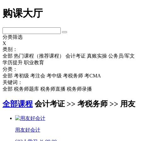
购课大厅
分类筛选
X
类别：
全部
热门课程（推荐课程）
会计考证
真账实操
公务员/军文
学历提升
职业教育
分类：
全部
考初级
考注会
考中级
考税务师
考CMA
关键词：
全部
税务师题库
税务师直播
税务师录播
全部课程
会计考证 >> 考税务师 >> 用友
用友好会计